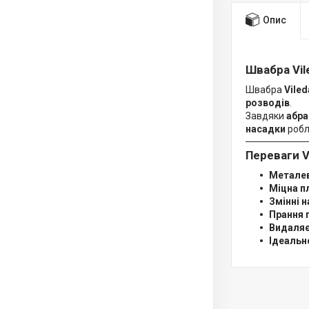
Опис
Швабра Vil
Швабра
Viled
розводів
.
Завдяки
абра
насадки
робл
Переваги V
Металев
Міцна п
Змінні 
Прання 
Видаляє
Ідеальн