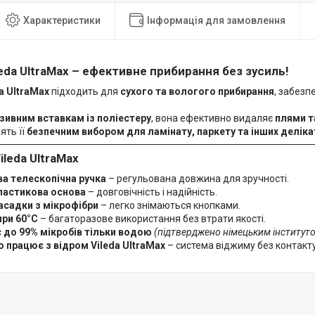
Характеристики
Інформація для замовлення
eda UltraMax – ефективне прибирання без зусиль!
a UltraMax
підходить для
сухого та вологого прибирання
, забез
зивним вставкам із поліестеру
, вона ефективно видаляє
плями т
ять її
безпечним вибором для ламінату, паркету та інших делік
ileda UltraMax
а телескопічна ручка
– регульована довжина для зручності.
ластикова основа
– довговічність і надійність.
насадки з мікрофібри
– легко знімаються кнопками.
при 60°C
– багаторазове використання без втрати якості.
 до 99% мікробів тільки водою
(підтверджено німецьким інституто
о працює з відром Vileda UltraMax
– система віджиму без контакт