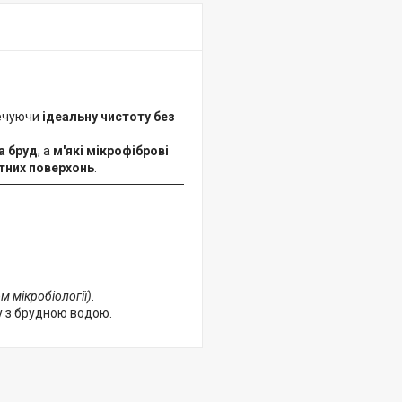
печуючи
ідеальну чистоту без
а бруд
, а
м'які мікрофіброві
атних поверхонь
.
м мікробіології)
.
у з брудною водою.