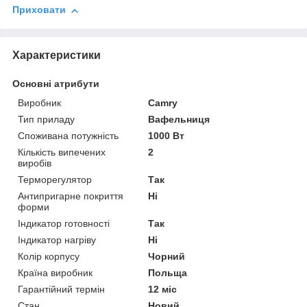
Приховати
Характеристики
Основні атрибути
Виробник
Camry
Тип приладу
Вафельниця
Споживана потужність
1000 Вт
Кількість випечених
2
виробів
Терморегулятор
Так
Антипригарне покриття
Ні
форми
Індикатор готовності
Так
Індикатор нагріву
Ні
Колір корпусу
Чорний
Країна виробник
Польща
Гарантійний термін
12 міс
Стан
Новий