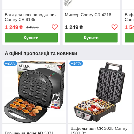
Ваги для новонароджених
Миксер Camry CR 4218
Ваф
Camry CR 8185
Camr
1 249
1 249
1 5
₴
₴
1 499 ₴
Купити
Купити
Акційні пропозиції та новинки
–28%
–14%
Вафельниця CR 3025 Camry
Горішниця Adler AD 3071
1500 Вт