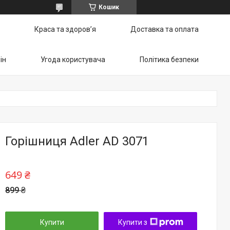
Кошик
Краса та здоров’я
Доставка та оплата
ін
Угода користувача
Політика безпеки
Горішниця Adler AD 3071
649 ₴
899 ₴
Купити
Купити з