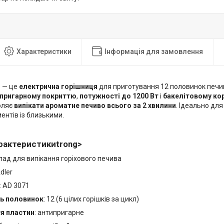
Характеристики
Інформація для замовлення
1
— це
електрична горішниця
для приготування 12 половинок печив
пригарному покриттю
,
потужності до 1200 Вт
і
бакелітовому ко
оляє
випікати ароматне печиво всього за 2 хвилини
. Ідеально для
ентів із близькими.
рактеристикиtrong>
илад для випікання горіхового печива
Adler
: AD 3071
ть половинок
: 12 (6 цілих горішків за цикл)
я пластин
: антипригарне