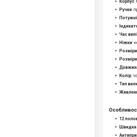
Корпус
:
Ручки
: 
Потужні
Індикат
Час вип
Ніжки
: 
Розміри
Розміри
Довжин
Колір
: 
Тип вил
Живлен
Особливос
12 поло
Швидка 
Антипри