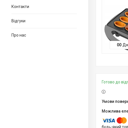
Контакти
Відгуки
Про нас
0
0
Дн
Готово до ві
будь-який то