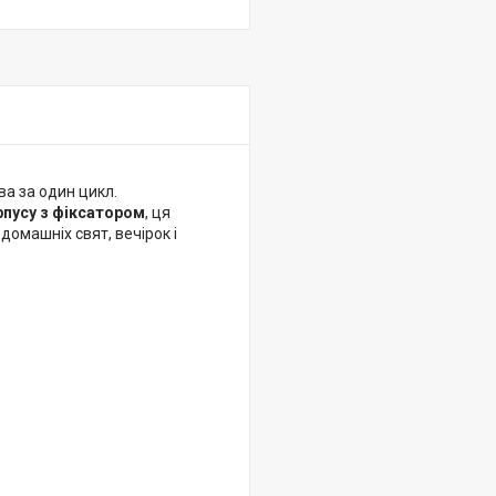
а за один цикл.
рпусу з фіксатором
, ця
 домашніх свят, вечірок і