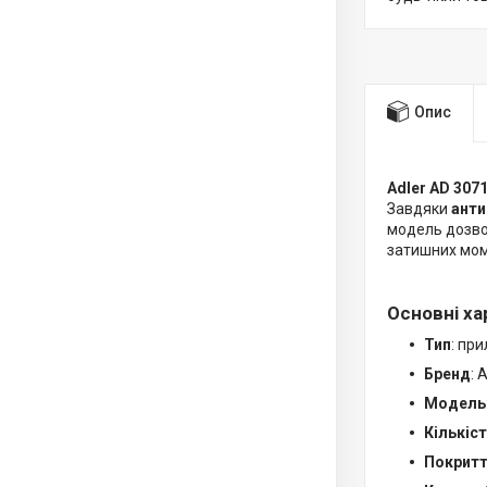
Опис
Adler AD 307
Завдяки
анти
модель дозв
затишних мом
Основні ха
Тип
: пр
Бренд
: 
Модель
Кількіс
Покритт