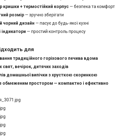
р кришки + термостійкий корпус
— безпека та комфорт
ний розмір
— зручно зберігати
й чорний дизайн
— пасує до будь-якої кухні
і індикатори
— простий контроль процесу
ідходить для
вання традиційного горіхового печива вдома
 свят, вечірок, дитячих заходів
ів домашньої випічки з хрусткою скоринкою
із обмеженим простором — компактно і ефективно