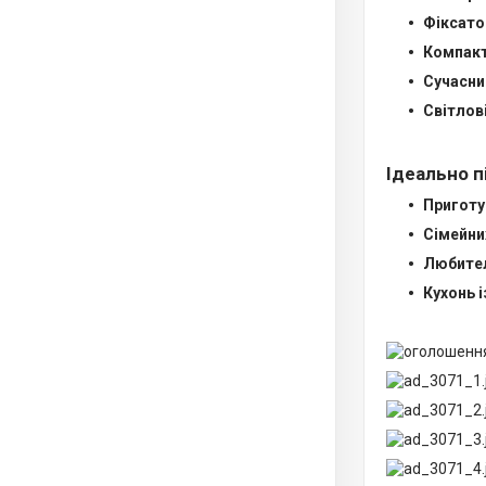
Фіксато
Компакт
Сучасни
Світлов
Ідеально п
Приготу
Сімейних
Любител
Кухонь 