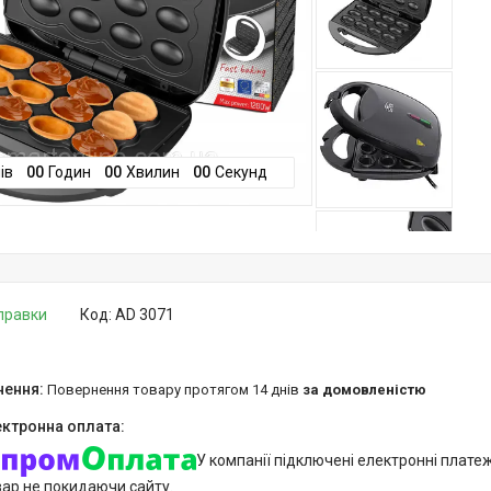
ів
0
0
Годин
0
0
Хвилин
0
0
Секунд
дправки
Код:
AD 3071
повернення товару протягом 14 днів
за домовленістю
У компанії підключені електронні плате
вар не покидаючи сайту.