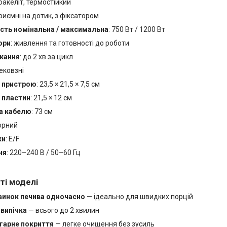
 бакеліт, термостійкий
приємні на дотик, з фіксатором
сть номінальна / максимальна
: 750 Вт / 1200 Вт
ори
: живлення та готовності до роботи
ікання
: до 2 хв за цикл
нековзні
 пристрою
: 23,5 × 21,5 × 7,5 см
 пластин
: 21,5 × 12 см
а кабелю
: 73 см
чорний
ки
: E/F
ня
: 220–240 В / 50–60 Гц
ті моделі
винок печива одночасно
— ідеально для швидких порцій
випічка
— всього до 2 хвилин
гарне покриття
— легке очищення без зусиль