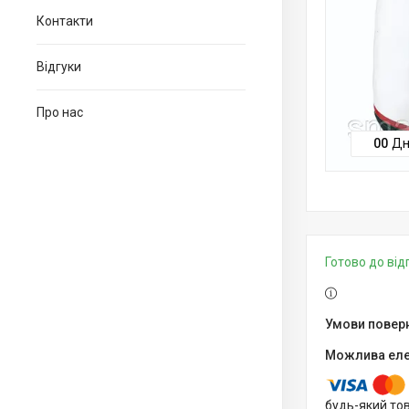
Контакти
Відгуки
Про нас
0
0
Дн
Готово до ві
будь-який то