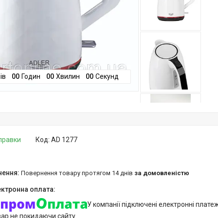
ів
0
0
Годин
0
0
Хвилин
0
0
Секунд
дправки
Код:
AD 1277
повернення товару протягом 14 днів
за домовленістю
У компанії підключені електронні плате
вар не покидаючи сайту.