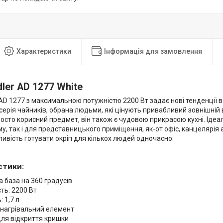
Характеристики
Інформація для замовлення
ler AD 1277 White
AD 1277 з максимальною потужністю 2200 Вт задає нові тенденції в 
ерія чайників, обрана людьми, які цінують привабливий зовнішній
росто корисний предмет, він також є чудовою прикрасою кухні. Ідеа
у, так і для представницького приміщення, як-от офіс, канцелярія 
ливість готувати окріп для кількох людей одночасно.
стики:
 база на 360 градусів
ть: 2200 Вт
: 1,7 л
 нагрівальний елемент
для відкриття кришки