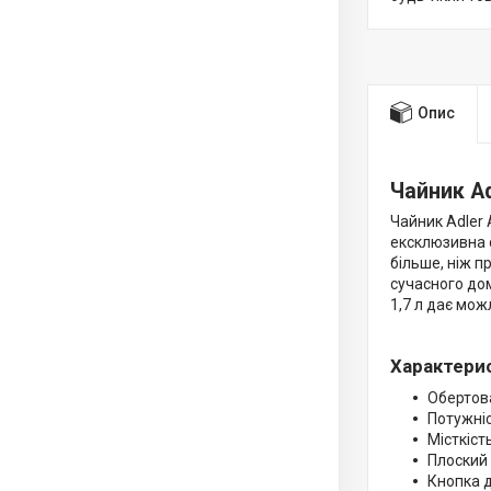
Опис
Чайник Ad
Чайник Adler 
ексклюзивна с
більше, ніж п
сучасного дом
1,7 л дає мож
Характери
Обертова
Потужніс
Місткість
Плоский
Кнопка 