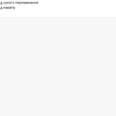
ід сухого перемикання
ід накипу