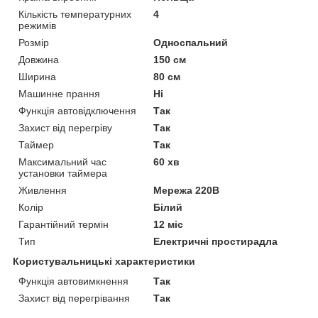
Кількість температурних
4
режимів
Розмір
Односпальний
Довжина
150 см
Ширина
80 см
Машинне прання
Ні
Функція автовідключення
Так
Захист від перегріву
Так
Таймер
Так
Максимальний час
60 хв
установки таймера
Живлення
Мережа 220В
Колір
Білий
Гарантійний термін
12 міс
Тип
Електричні простирадла
Користувальницькі характеристики
Функція автовимкнення
Так
Захист від перегрівання
Так