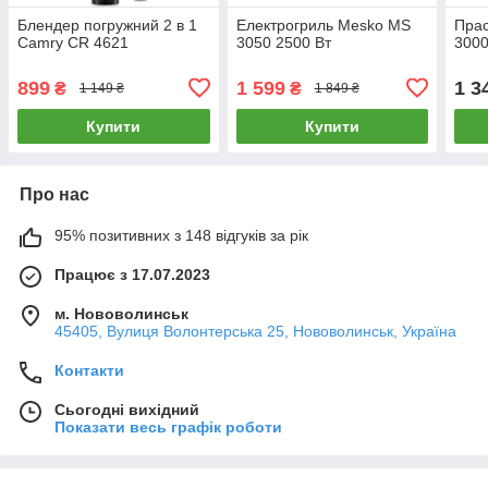
Блендер погружний 2 в 1
Електрогриль Mesko MS
Пра
Camry CR 4621
3050 2500 Вт
3000
899
1 599
1 3
₴
₴
1 149 ₴
1 849 ₴
Купити
Купити
Про нас
95% позитивних з 148 відгуків за рік
Працює з 17.07.2023
м. Нововолинськ
45405, Вулиця Волонтерська 25, Нововолинськ, Україна
Контакти
Сьогодні вихідний
Показати весь графік роботи