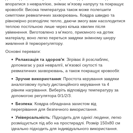
впоратися з невралгією, знімає м'язову напругу та покращує
кровообіг. Висока температура також може полегшити
симптоми ревматичних захворювань. Ковдра швидко та
рівномірно розподіляє тепло, даючи змогу вам насолодитися
теплою постільною лише через кілька хвилин після
увімкнення. Виготовлено з м'якого, приємного на дотик
матеріалу, воно легко переться завдяки знімному шнуру
живлення й терморегулятору.
Основні переваги:
Релаксація та здоров'я
: Зігріває й розслабляє,
допомагає у разі невралгії, м'язової скутості та
ревматичних захворювань, а також покращує кровообіг.
Зручне використання
: Простота керування завдяки
аналоговому пульту дистанційного керування та 4
рівням нагрівання. Виберіть відповідну температуру за
допомогою регулятора 0/1/2/3.
Безпека
: Ковдра обладнана захистом від
перегрівання для безпечного використання.
Універсальність
: Підходить для однієї людини, легко
розміщується під або на простирадлі. Розмір 150х80 см
ідеально підходить для індивідуального використання.