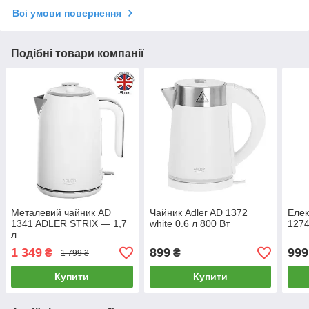
Всі умови повернення
Подібні товари компанії
Металевий чайник AD
Чайник Adler AD 1372
Елек
1341 ADLER STRIX — 1,7
white 0.6 л 800 Вт
1274
л
1 349
899
999
₴
₴
1 799 ₴
Купити
Купити