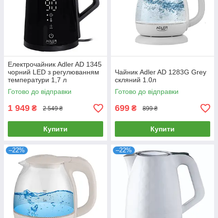
Електрочайник Adler AD 1345
чорний LED з регулюванням
Чайник Adler AD 1283G Grey
температури 1,7 л
скляний 1.0л
Готово до відправки
Готово до відправки
1 949
699
₴
₴
2 549 ₴
899 ₴
Купити
Купити
–22%
–22%