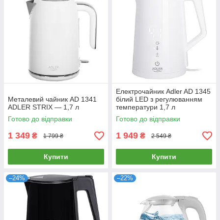
Електрочайник Adler AD 1345
Металевий чайник AD 1341
білий LED з регулюванням
ADLER STRIX — 1,7 л
температури 1,7 л
Готово до відправки
Готово до відправки
1 349
1 949
₴
₴
1 799 ₴
2 549 ₴
Купити
Купити
–24%
–22%