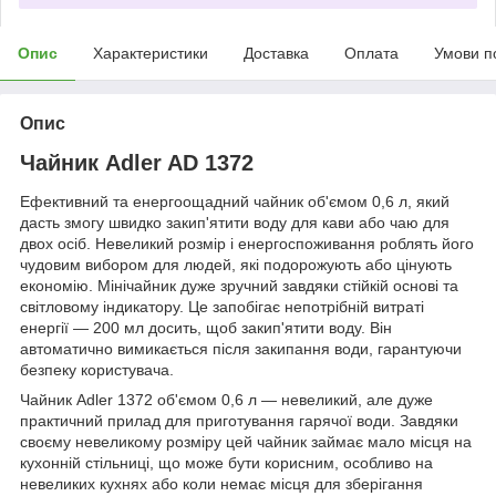
Опис
Характеристики
Доставка
Оплата
Умови п
Опис
Чайник Adler AD 1372
Ефективний та енергоощадний чайник об'ємом 0,6 л, який
дасть змогу швидко закип'ятити воду для кави або чаю для
двох осіб. Невеликий розмір і енергоспоживання роблять його
чудовим вибором для людей, які подорожують або цінують
економію. Мінічайник дуже зручний завдяки стійкій основі та
світловому індикатору. Це запобігає непотрібній витраті
енергії — 200 мл досить, щоб закип'ятити воду. Він
автоматично вимикається після закипання води, гарантуючи
безпеку користувача.
Чайник Adler 1372 об'ємом 0,6 л — невеликий, але дуже
практичний прилад для приготування гарячої води. Завдяки
своєму невеликому розміру цей чайник займає мало місця на
кухонній стільниці, що може бути корисним, особливо на
невеликих кухнях або коли немає місця для зберігання