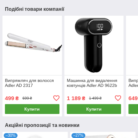
Подібні товари компанії
Випрямляч для волосся
Машинка для видалення
Випр
Adler AD 2317
ковтунців Adler AD 9622b
Adle
499
1 189
649
₴
₴
699 ₴
1 499 ₴
Купити
Купити
Акційні пропозиції та новинки
–30%
–27%