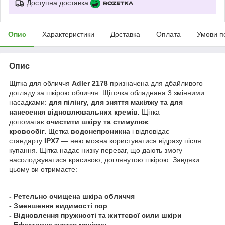
Доступна доставка
Опис
Характеристики
Доставка
Оплата
Умови п
Опис
Щітка для обличчя
Adler 2178
призначена для дбайливого
догляду за шкірою обличчя. Щіточка обладнана 3 змінними
насадками:
для пілінгу, для зняття макіяжу та для
нанесення відновлювальних кремів.
Щітка
допомагає
очистити шкіру та стимулює
кровообіг.
Щетка
водонепроникна
і відповідає
стандарту
IPX7
— нею можна користуватися відразу після
купання. Щітка надає низку переваг, що дають змогу
насолоджуватися красивою, доглянутою шкірою. Завдяки
цьому ви отримаєте:
- Ретельно очищена шкіра обличчя
- Зменшення видимості пор
- Відновлення пружності та життєвої сили шкіри
- Ефективне зняття макіяжу