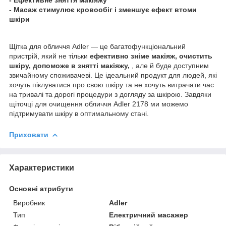
- Масаж стимулює кровообіг і зменшує ефект втоми
шкіри
Щітка для обличчя Adler — це багатофункціональний
пристрій, який не тільки
ефективно зніме макіяж, очистить
шкіру, допоможе в знятті макіяжу,
, але й буде доступним
звичайному споживачеві. Це ідеальний продукт для людей, які
хочуть піклуватися про свою шкіру та не хочуть витрачати час
на тривалі та дорогі процедури з догляду за шкірою. Завдяки
щіточці для очищення обличчя Adler 2178 ми можемо
підтримувати шкіру в оптимальному стані.
Приховати
Характеристики
Основні атрибути
Виробник
Adler
Тип
Електричний масажер