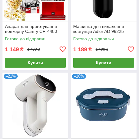
Апарат для приготування
Машинка для видалення
попкорну Camry CR-4480
ковтунців Adler AD 9622b
Готово до відправки
Готово до відправки
1 149
1 189
₴
₴
1 499 ₴
1 499 ₴
Купити
Купити
–21%
–16%