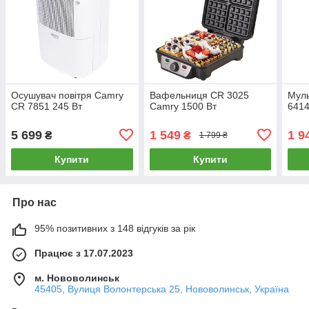
Осушувач повітря Camry
Вафельниця CR 3025
Мул
CR 7851 245 Вт
Camry 1500 Вт
6414
5 699
1 549
1 9
₴
₴
1 799 ₴
Купити
Купити
Про нас
95% позитивних з 148 відгуків за рік
Працює з 17.07.2023
м. Нововолинськ
45405, Вулиця Волонтерська 25, Нововолинськ, Україна