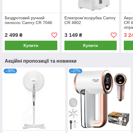
Бездротовий ручний
Електром'ясорубка Camry
Аеро
пилосос Camry CR 7046
CR 4802
CR 6
літр
2 499
3 149
3 2
₴
₴
Купити
Купити
Акційні пропозиції та новинки
–30%
–27%