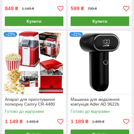
849
599
₴
₴
1 149 ₴
799 ₴
Купити
Купити
–23%
–21%
Апарат для приготування
Машинка для видалення
попкорну Camry CR-4480
ковтунців Adler AD 9622b
Готово до відправки
Готово до відправки
1 149
1 189
₴
₴
1 499 ₴
1 499 ₴