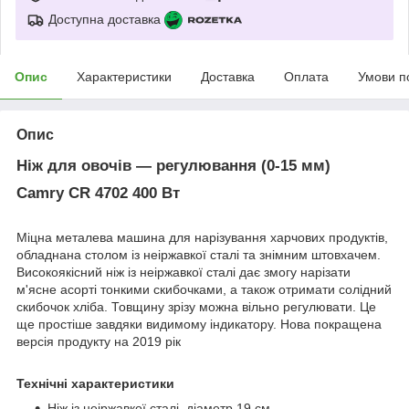
Доступна доставка
Опис
Характеристики
Доставка
Оплата
Умови п
Опис
Ніж для овочів — регулювання (0-15 мм)
Camry CR 4702 400 Вт
Міцна металева машина для нарізування харчових продуктів,
обладнана столом із неіржавкої сталі та знімним штовхачем.
Високоякісний ніж із неіржавкої сталі дає змогу нарізати
м'ясне асорті тонкими скибочками, а також отримати солідний
скибочок хліба. Товщину зрізу можна вільно регулювати. Це
ще простіше завдяки видимому індикатору. Нова покращена
версія продукту на 2019 рік
Технічні характеристики
Ніж із неіржавкої сталі, діаметр 19 см