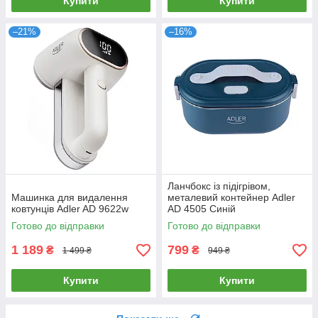
Купити
Купити
–21%
–16%
Ланчбокс із підігрівом,
Машинка для видалення
металевий контейнер Adler
ковтунців Adler AD 9622w
AD 4505 Синій
Готово до відправки
Готово до відправки
1 189
799
₴
₴
1 499 ₴
949 ₴
Купити
Купити