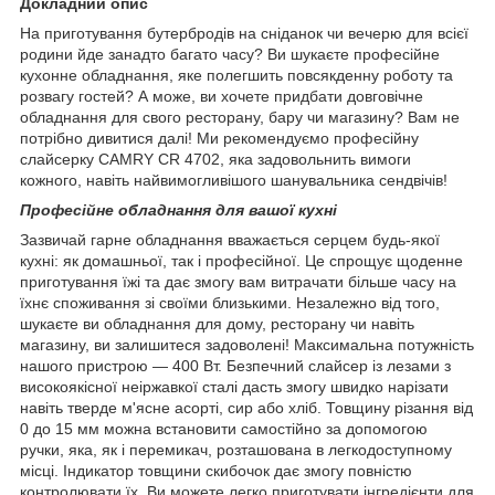
Докладний опис
На приготування бутербродів на сніданок чи вечерю для всієї
родини йде занадто багато часу? Ви шукаєте професійне
кухонне обладнання, яке полегшить повсякденну роботу та
розвагу гостей? А може, ви хочете придбати довговічне
обладнання для свого ресторану, бару чи магазину? Вам не
потрібно дивитися далі! Ми рекомендуємо професійну
слайсерку CAMRY CR 4702, яка задовольнить вимоги
кожного, навіть найвимогливішого шанувальника сендвічів!
Професійне обладнання для вашої кухні
Зазвичай гарне обладнання вважається серцем будь-якої
кухні: як домашньої, так і професійної. Це спрощує щоденне
приготування їжі та дає змогу вам витрачати більше часу на
їхнє споживання зі своїми близькими. Незалежно від того,
шукаєте ви обладнання для дому, ресторану чи навіть
магазину, ви залишитеся задоволені! Максимальна потужність
нашого пристрою — 400 Вт. Безпечний слайсер із лезами з
високоякісної неіржавкої сталі дасть змогу швидко нарізати
навіть тверде м'ясне асорті, сир або хліб. Товщину різання від
0 до 15 мм можна встановити самостійно за допомогою
ручки, яка, як і перемикач, розташована в легкодоступному
місці. Індикатор товщини скибочок дає змогу повністю
контролювати їх. Ви можете легко приготувати інгредієнти для